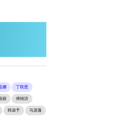
荔娜
丁联恩
瑜丽
傅锦洪
韩淑予
马源蓬