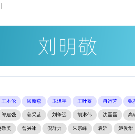
王本伦
顾新燕
卫泽宇
王叶蓁
冉运芳
张
郎建强
姜采蓝
刘争远
胡淋伟
沈磊磊
高
赵敬美
曾兴冰
倪群力
朱宗峰
袁滔
姬俊华