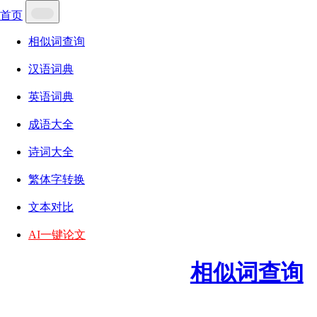
首页
相似词查询
汉语词典
英语词典
成语大全
诗词大全
繁体字转换
文本对比
AI一键论文
相似词查询