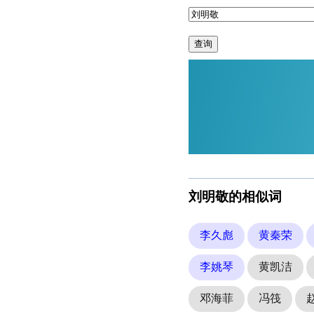
查询
刘明敬的相似词
李久彪
黄秦荣
李姚琴
黄凯洁
邓海菲
冯筏