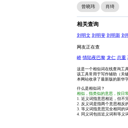
曾晓玮
肖绮
相关查询
刘明文
刘明斐
刘明新
刘
网友正在查
峤
情陷夜巴黎
龙仁
总重
这是一个相似词在线查询工
该工具常用于写作辅助（关
本网站收录了最新版的新华
什么是相似词？
相似，指类似的意思，按日
1. 近义词指意思相近，但不完
2. 反义词是指两个意思相反的
3. 等义词指意思完全相同的
4. 同义词包括近义词和等义