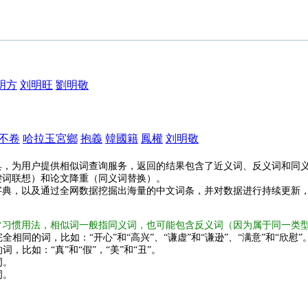
明方
刘明旺
劉明敬
不卷
哈拉玉宮鄉
抱義
韓國籍
鳳權
刘明敬
具，为用户提供相似词查询服务，返回的结果包含了近义词、反义词和同
键词联想）和论文降重（同义词替换）。
字典，以及通过全网数据挖掘出海量的中文词条，并对数据进行持续更新
常习惯用法，相似词一般指同义词，也可能包含反义词（因为属于同一类
全相同的词，比如：“开心”和“高兴”、“谦虚”和“谦逊”、“满意”和“欣慰”
词，比如：“真”和“假”，“美”和“丑”。
词。
词。