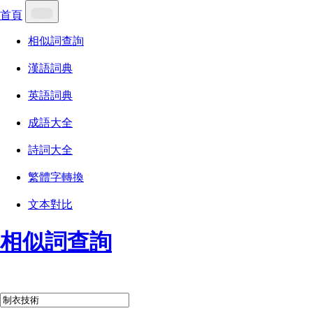
首頁
相似詞查詢
漢語詞典
英語詞典
成語大全
詩詞大全
繁體字轉換
文本對比
相似詞查詢