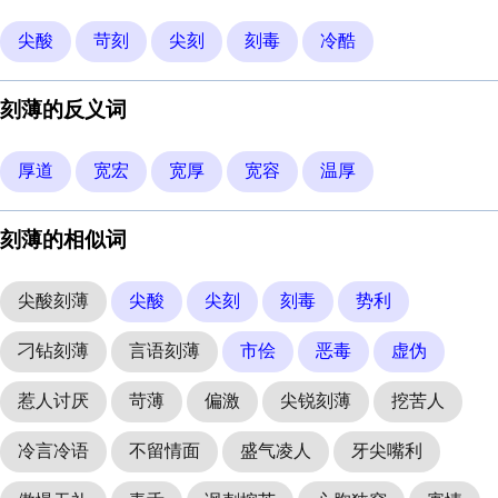
尖酸
苛刻
尖刻
刻毒
冷酷
刻薄的反义词
厚道
宽宏
宽厚
宽容
温厚
刻薄的相似词
尖酸刻薄
尖酸
尖刻
刻毒
势利
刁钻刻薄
言语刻薄
市侩
恶毒
虚伪
惹人讨厌
苛薄
偏激
尖锐刻薄
挖苦人
冷言冷语
不留情面
盛气凌人
牙尖嘴利