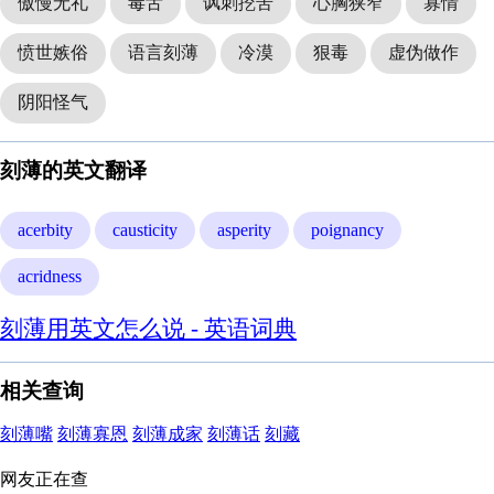
傲慢无礼
毒舌
讽刺挖苦
心胸狭窄
寡情
愤世嫉俗
语言刻薄
冷漠
狠毒
虚伪做作
阴阳怪气
刻薄的英文翻译
acerbity
causticity
asperity
poignancy
acridness
刻薄用英文怎么说 - 英语词典
相关查询
刻薄嘴
刻薄寡恩
刻薄成家
刻薄话
刻藏
网友正在查