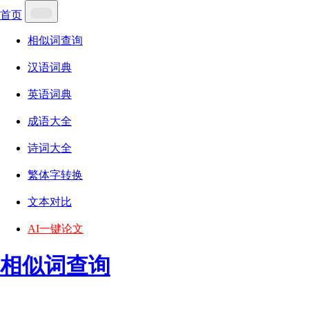
首页
相似词查询
汉语词典
英语词典
成语大全
诗词大全
繁体字转换
文本对比
AI一键论文
相似词查询