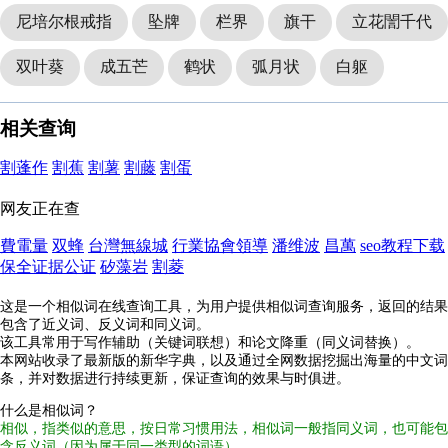
尼培尔根戒指
坠牌
栏界
旗干
立花誾千代
双叶葵
成五芒
鹤状
弧月状
白躯
相关查询
割蓬作
割蕉
割薯
割藤
割蛋
网友正在查
費電量
双蜂
台灣無線城
行業協會領導
潘维波
昌萬
seo教程下载
保全证据公证
矽藻岩
割菱
这是一个相似词在线查询工具，为用户提供相似词查询服务，返回的结果
包含了近义词、反义词和同义词。
该工具常用于写作辅助（关键词联想）和论文降重（同义词替换）。
本网站收录了最新版的新华字典，以及通过全网数据挖掘出海量的中文词
条，并对数据进行持续更新，保证查询的效果与时俱进。
什么是相似词？
相似，指类似的意思，按日常习惯用法，相似词一般指同义词，也可能包
含反义词（因为属于同一类型的词语）。