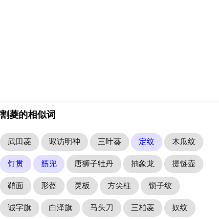
割菱的相似词
武田菱
诹访明神
三叶葵
定纹
木瓜纹
钉贯
筋兜
唐狮子牡丹
抽象龙
提链壶
鞘面
形盔
灵板
方尖柱
锁子纹
诚字旗
白泽旗
马头刀
三柏菱
奴纹