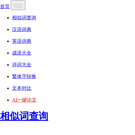
首页
相似词查询
汉语词典
英语词典
成语大全
诗词大全
繁体字转换
文本对比
AI一键论文
相似词查询