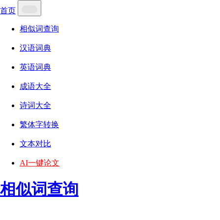
首页
相似词查询
汉语词典
英语词典
成语大全
诗词大全
繁体字转换
文本对比
AI一键论文
相似词查询