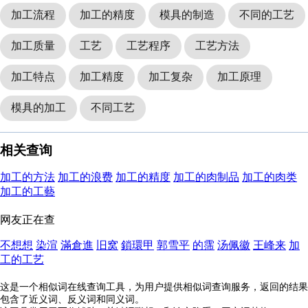
加工流程
加工的精度
模具的制造
不同的工艺
加工质量
工艺
工艺程序
工艺方法
加工特点
加工精度
加工复杂
加工原理
模具的加工
不同工艺
相关查询
加工的方法
加工的浪费
加工的精度
加工的肉制品
加工的肉类
加工的工藝
网友正在查
不想想
染渲
滿倉進
旧窝
鎖環甲
郭雪平
的霈
汤佩徽
王峰来
加
工的工艺
这是一个相似词在线查询工具，为用户提供相似词查询服务，返回的结果
包含了近义词、反义词和同义词。