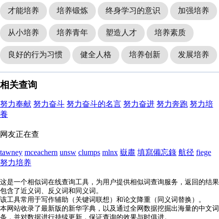
才能培养
培养锻炼
终身学习的意识
加强培养
从小培养
培养青年
塑造人才
培养素质
良好的行为习惯
健全人格
培养创新
发展培养
相关查询
努力奉献
努力奋斗
努力奋斗的名言
努力奋进
努力奔跑
努力培
養
网友正在查
tawney
mceachern
unsw
clumps
mlnx
嶽肅
填寫備忘錄
航径
fiege
努力培养
这是一个相似词在线查询工具，为用户提供相似词查询服务，返回的结果
包含了近义词、反义词和同义词。
该工具常用于写作辅助（关键词联想）和论文降重（同义词替换）。
本网站收录了最新版的新华字典，以及通过全网数据挖掘出海量的中文词
条，并对数据进行持续更新，保证查询的效果与时俱进。