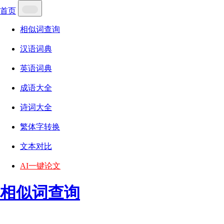
首页
相似词查询
汉语词典
英语词典
成语大全
诗词大全
繁体字转换
文本对比
AI一键论文
相似词查询