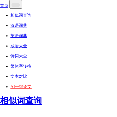
首页
相似词查询
汉语词典
英语词典
成语大全
诗词大全
繁体字转换
文本对比
AI一键论文
相似词查询