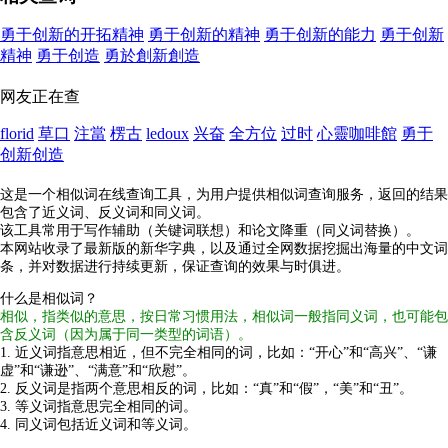
勇于创新的开拓精神
勇于创新的精神
勇于创新的能力
勇于创新
精神
勇于创造
勇於創新創造
网友正在查
florid
草口
注當
楞古
ledoux
兴奋
全方位
过时
心靈咖啡館
勇于
创新创造
这是一个相似词在线查询工具，为用户提供相似词查询服务，返回的结果
包含了近义词、反义词和同义词。
该工具常用于写作辅助（关键词联想）和论文降重（同义词替换）。
本网站收录了最新版的新华字典，以及通过全网数据挖掘出海量的中文词
条，并对数据进行持续更新，保证查询的效果与时俱进。
什么是相似词？
相似，指类似的意思，按日常习惯用法，相似词一般指同义词，也可能包
含反义词（因为属于同一类型的词语）。
1. 近义词指意思相近，但不完全相同的词，比如：“开心”和“高兴”、“谦
虚”和“谦逊”、“满意”和“欣慰”。
2. 反义词是指两个意思相反的词，比如：“真”和“假”，“美”和“丑”。
3. 等义词指意思完全相同的词。
4. 同义词包括近义词和等义词。