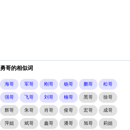
勇哥的相似词
海哥
军哥
刚哥
杨哥
鹏哥
松哥
强哥
飞哥
刘哥
楠哥
黑哥
徐哥
辉哥
朱哥
肖哥
俊哥
宏哥
成哥
萍姐
斌哥
鑫哥
潘哥
旭哥
莉姐