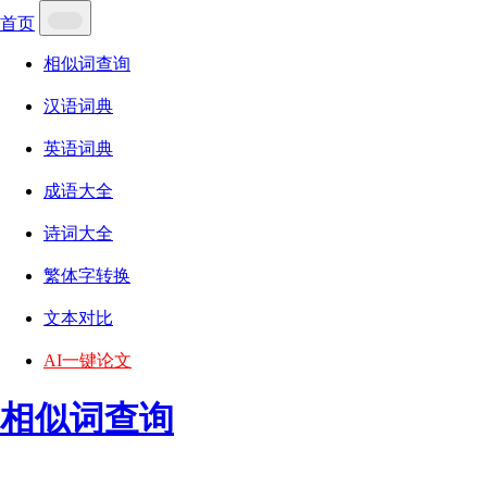
首页
相似词查询
汉语词典
英语词典
成语大全
诗词大全
繁体字转换
文本对比
AI一键论文
相似词查询