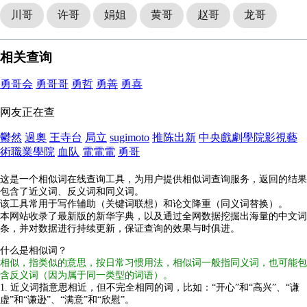
川哥
许哥
娟姐
黄哥
赵哥
龙哥
相关查询
勇哥会
勇哥哥
勇哲
勇善
勇喜
网友正在查
鬱然
過奧
王寺台
局立
sugimoto
推陈出新
中央戲劇學院影視藝
術職業學院
血队
電電電
勇哥
这是一个相似词在线查询工具，为用户提供相似词查询服务，返回的结果
包含了近义词、反义词和同义词。
该工具常用于写作辅助（关键词联想）和论文降重（同义词替换）。
本网站收录了最新版的新华字典，以及通过全网数据挖掘出海量的中文词
条，并对数据进行持续更新，保证查询的效果与时俱进。
什么是相似词？
相似，指类似的意思，按日常习惯用法，相似词一般指同义词，也可能包
含反义词（因为属于同一类型的词语）。
1. 近义词指意思相近，但不完全相同的词，比如：“开心”和“高兴”、“谦
虚”和“谦逊”、“满意”和“欣慰”。