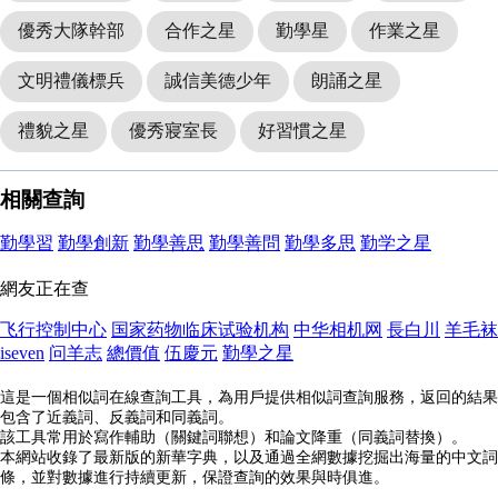
優秀大隊幹部
合作之星
勤學星
作業之星
文明禮儀標兵
誠信美德少年
朗誦之星
禮貌之星
優秀寢室長
好習慣之星
相關查詢
勤學習
勤學創新
勤學善思
勤學善問
勤學多思
勤学之星
網友正在查
飞行控制中心
国家药物临床试验机构
中华相机网
長白川
羊毛袜
iseven
问羊志
總價值
伍慶元
勤學之星
這是一個相似詞在線查詢工具，為用戶提供相似詞查詢服務，返回的結果
包含了近義詞、反義詞和同義詞。
該工具常用於寫作輔助（關鍵詞聯想）和論文降重（同義詞替換）。
本網站收錄了最新版的新華字典，以及通過全網數據挖掘出海量的中文詞
條，並對數據進行持續更新，保證查詢的效果與時俱進。