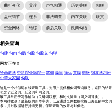
曲折变化
贯连
声气相通
历史关联
相联
盘根错节
连系
非法调查
内在关联
联贯
资金网络
错综
前后关联
政商勾结
相关查询
勾肆
勾肉
勾肠
勾股
勾股义
勾聯
网友正在查
绘画教学
中科院外籍院士
窝棚
爆里
禄运
質膜
戰呀
钢琴学习班
中華大家園
勾联
这是一个相似词在线查询工具，为用户提供相似词查询服务，返回的结果
包含了近义词、反义词和同义词。
该工具常用于写作辅助（关键词联想）和论文降重（同义词替换）。
本网站收录了最新版的新华字典，以及通过全网数据挖掘出海量的中文词
条，并对数据进行持续更新，保证查询的效果与时俱进。