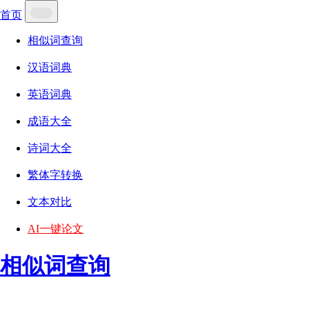
首页
相似词查询
汉语词典
英语词典
成语大全
诗词大全
繁体字转换
文本对比
AI一键论文
相似词查询