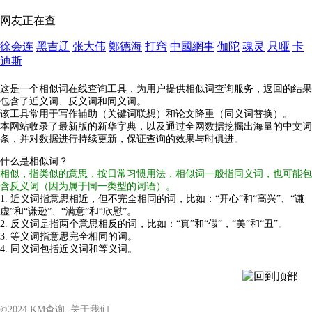
网友正在查
徐会连
黑吉辽
张大伟
鄭德海
打窍
中國網事
伽陀
魂灵
只哑
卡
迪斯
这是一个相似词在线查询工具，为用户提供相似词查询服务，返回的结果
包含了近义词、反义词和同义词。
该工具常用于写作辅助（关键词联想）和论文降重（同义词替换）。
本网站收录了最新版的新华字典，以及通过全网数据挖掘出海量的中文词
条，并对数据进行持续更新，保证查询的效果与时俱进。
什么是相似词？
相似，指类似的意思，按日常习惯用法，相似词一般指同义词，也可能包
含反义词（因为属于同一类型的词语）。
1. 近义词指意思相近，但不完全相同的词，比如：“开心”和“高兴”、“谦
虚”和“谦逊”、“满意”和“欣慰”。
2. 反义词是指两个意思相反的词，比如：“真”和“假”，“美”和“丑”。
3. 等义词指意思完全相同的词。
4. 同义词包括近义词和等义词。
©2024
KM查询
关于我们