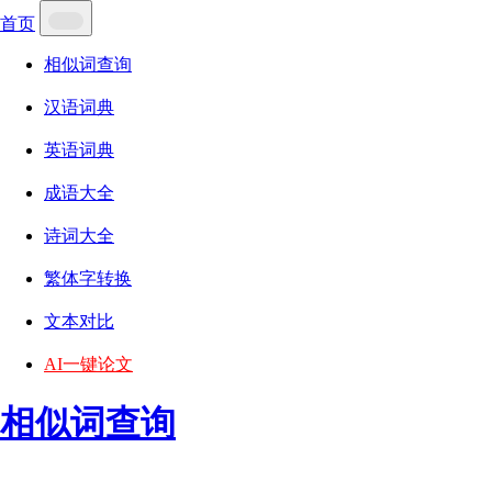
首页
相似词查询
汉语词典
英语词典
成语大全
诗词大全
繁体字转换
文本对比
AI一键论文
相似词查询