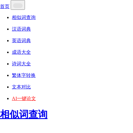
首页
相似词查询
汉语词典
英语词典
成语大全
诗词大全
繁体字转换
文本对比
AI一键论文
相似词查询