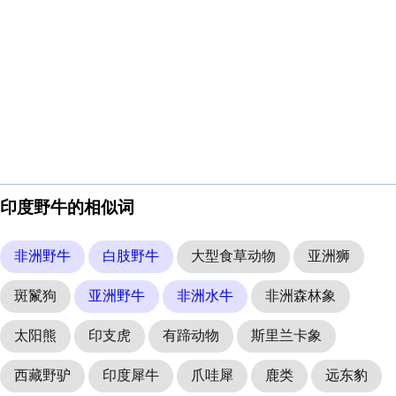
印度野牛的相似词
非洲野牛
白肢野牛
大型食草动物
亚洲狮
斑鬣狗
亚洲野牛
非洲水牛
非洲森林象
太阳熊
印支虎
有蹄动物
斯里兰卡象
西藏野驴
印度犀牛
爪哇犀
鹿类
远东豹