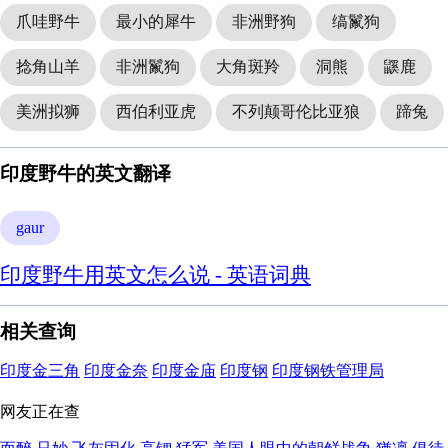
爪哇野牛
最小的犀牛
非洲野狗
缟鬣狗
捻角山羊
非洲鬣狗
大角斑羚
洞熊
鼷鹿
美洲拟狮
西伯利亚虎
不列颠哥伦比亚狼
蹄兔
印度野牛的英文翻译
gaur
印度野牛用英文怎么说 - 英语词典
相关查询
印度金三角
印度金奈
印度金庙
印度钢
印度钢铁管理局
网友正在查