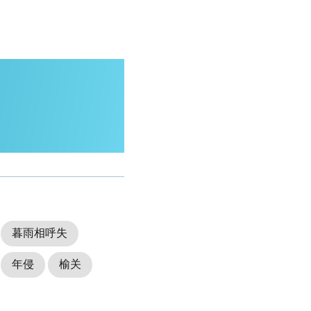
暮雨相呼失
年侵
榆关