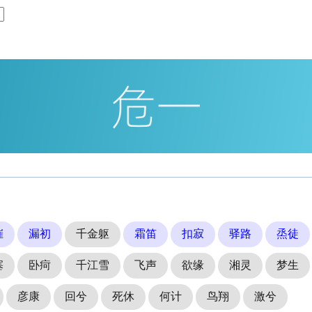
催
漏初
千金躯
霜笛
扣寂
驿路
烝徒
塞
卧疴
千江雪
飞声
欲缘
湘灵
梦生
彦康
回兮
死休
何计
鸟翔
激兮