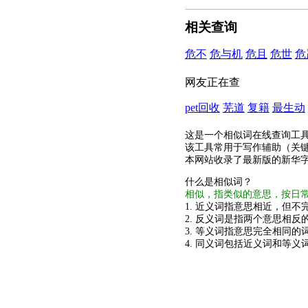
相关查询
危不
危与机
危且
危世
危
网友正在查
pet回收
芜道
复籍
最生动
这是一个相似词在线查询工
该工具常用于写作辅助（关
本网站收录了最新版的新华
什么是相似词？
相似，指类似的意思，按日
1. 近义词指意思相近，但不完
2. 反义词是指两个意思相反的
3. 等义词指意思完全相同的
4. 同义词包括近义词和等义