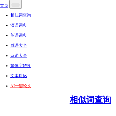
首页
相似词查询
汉语词典
英语词典
成语大全
诗词大全
繁体字转换
文本对比
AI一键论文
相似词查询