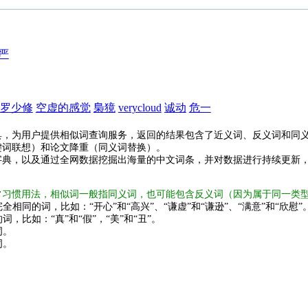
严
罗少修
空虚的感觉
梟獍
verycloud
诚动
危一
具，为用户提供相似词查询服务，返回的结果包含了近义词、反义词和同
键词联想）和论文降重（同义词替换）。
字典，以及通过全网数据挖掘出海量的中文词条，并对数据进行持续更新
常习惯用法，相似词一般指同义词，也可能包含反义词（因为属于同一类
全相同的词，比如：“开心”和“高兴”、“谦虚”和“谦逊”、“满意”和“欣慰”
词，比如：“真”和“假”，“美”和“丑”。
词。
词。