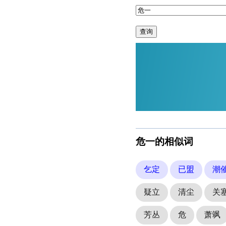
查询
危一的相似词
乞定
已盟
潮
疑立
清尘
关
芳丛
危
萧飒