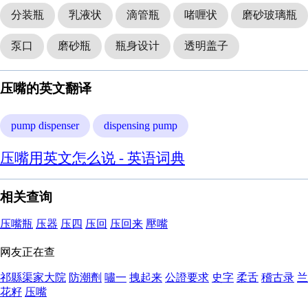
分装瓶
乳液状
滴管瓶
啫喱状
磨砂玻璃瓶
泵口
磨砂瓶
瓶身设计
透明盖子
压嘴的英文翻译
pump dispenser
dispensing pump
压嘴用英文怎么说 - 英语词典
相关查询
压嘴瓶
压器
压四
压回
压回来
壓嘴
网友正在查
祁縣渠家大院
防潮劑
嘯一
拽起来
公證要求
史字
柔舌
稽古录
兰
花籽
压嘴