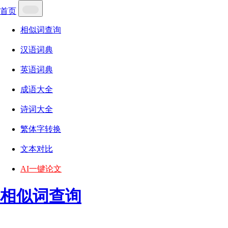
首页
相似词查询
汉语词典
英语词典
成语大全
诗词大全
繁体字转换
文本对比
AI一键论文
相似词查询