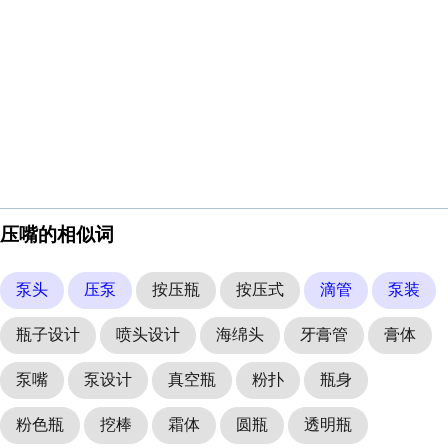
压嘴的相似词
泵头
压泵
按压瓶
按压式
滴管
泵装
瓶子设计
喷头设计
海绵头
牙膏管
膏体
泵嘴
泵设计
真空瓶
粉扑
瓶身
粉色瓶
挖棒
霜体
圆瓶
透明瓶