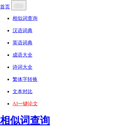
首页
相似词查询
汉语词典
英语词典
成语大全
诗词大全
繁体字转换
文本对比
AI一键论文
相似词查询