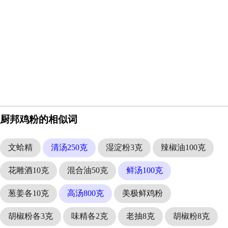
厨邦鸡粉的相似词
文蛤精
清汤250克
湿淀粉3克
辣椒油100克
花雕酒10克
混合油50克
鲜汤100克
葱姜各10克
高汤800克
美极鲜鸡粉
胡椒粉各3克
味精各2克
老抽8克
胡椒粉8克