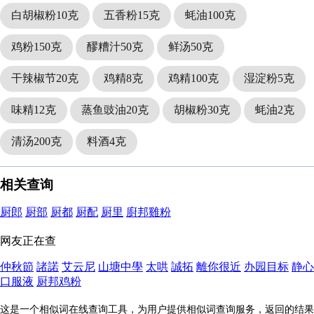
白胡椒粉10克
五香粉15克
蚝油100克
鸡粉150克
醪糟汁50克
鲜汤50克
干辣椒节20克
鸡精8克
鸡精100克
湿淀粉5克
味精12克
蒸鱼豉油20克
胡椒粉30克
蚝油2克
清汤200克
料酒4克
相关查询
厨郎
厨部
厨都
厨配
厨里
廚邦雞粉
网友正在查
仲秋節
諸諾
艾云尼
山塘中學
太哄
誠拓
離你很近
办园目标
静心
口服液
厨邦鸡粉
这是一个相似词在线查询工具，为用户提供相似词查询服务，返回的结果