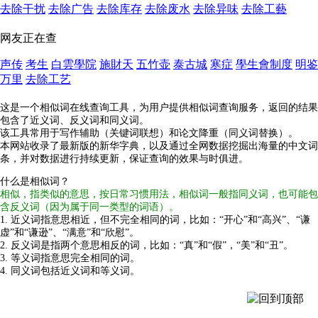
去除干扰
去除广告
去除库存
去除废水
去除异味
去除工藝
网友正在查
声传
考生
白雲學院
施財天
五竹壶
泰古城
寒症
學生會制度
明鉴
万里
去除工艺
这是一个相似词在线查询工具，为用户提供相似词查询服务，返回的结果
包含了近义词、反义词和同义词。
该工具常用于写作辅助（关键词联想）和论文降重（同义词替换）。
本网站收录了最新版的新华字典，以及通过全网数据挖掘出海量的中文词
条，并对数据进行持续更新，保证查询的效果与时俱进。
什么是相似词？
相似，指类似的意思，按日常习惯用法，相似词一般指同义词，也可能包
含反义词（因为属于同一类型的词语）。
1. 近义词指意思相近，但不完全相同的词，比如：“开心”和“高兴”、“谦
虚”和“谦逊”、“满意”和“欣慰”。
2. 反义词是指两个意思相反的词，比如：“真”和“假”，“美”和“丑”。
3. 等义词指意思完全相同的词。
4. 同义词包括近义词和等义词。