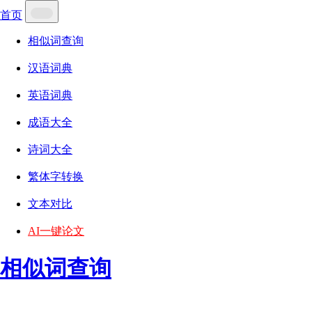
首页
相似词查询
汉语词典
英语词典
成语大全
诗词大全
繁体字转换
文本对比
AI一键论文
相似词查询