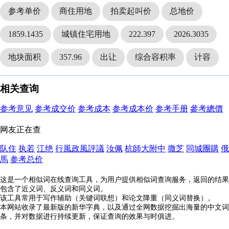
参考单价
商住用地
拍卖起叫价
总地价
1859.1435
城镇住宅用地
222.397
2026.3035
地块面积
357.96
出让
综合容积率
计容
相关查询
参考意见
参考成交价
参考成本
参考成本价
参考手册
參考總價
网友正在查
队住
执若
江绝
行風政風評議
汝佩
杭師大附中
撒芝
同城團購
俄
馬
参考总价
这是一个相似词在线查询工具，为用户提供相似词查询服务，返回的结果
包含了近义词、反义词和同义词。
该工具常用于写作辅助（关键词联想）和论文降重（同义词替换）。
本网站收录了最新版的新华字典，以及通过全网数据挖掘出海量的中文词
条，并对数据进行持续更新，保证查询的效果与时俱进。