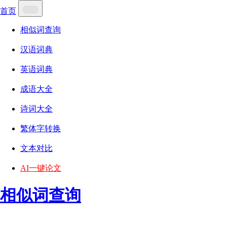
首页
相似词查询
汉语词典
英语词典
成语大全
诗词大全
繁体字转换
文本对比
AI一键论文
相似词查询