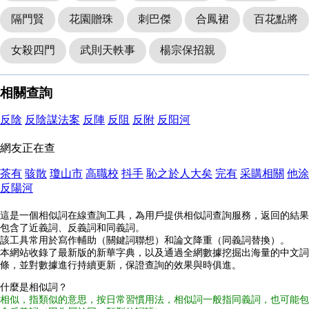
隔門賢
花園贈珠
刺巴傑
合鳳裙
百花點將
女殺四門
武則天軼事
楊宗保招親
相關查詢
反陰
反陰謀法案
反陣
反阻
反附
反阳河
網友正在查
茶有
骇散
瓊山市
高職校
抖手
恥之於人大矣
完有
采購相關
他涂
反陽河
這是一個相似詞在線查詢工具，為用戶提供相似詞查詢服務，返回的結果
包含了近義詞、反義詞和同義詞。
該工具常用於寫作輔助（關鍵詞聯想）和論文降重（同義詞替換）。
本網站收錄了最新版的新華字典，以及通過全網數據挖掘出海量的中文詞
條，並對數據進行持續更新，保證查詢的效果與時俱進。
什麼是相似詞？
相似，指類似的意思，按日常習慣用法，相似詞一般指同義詞，也可能包