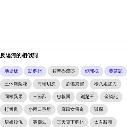
反陽河的相似詞
地塘板
訪蘇州
智斬魯齋郎
鍘郭槐
藥茶記
三休樊梨花
海瑞馴虎
劉備祭靈
楊八姐盜刀
同根異果
三節烈
忠報國
鍘趙王
金鱗記
打孟良
小兩口爭燈
麻風女傳奇
狐探
庚娘殺仇
英傑烈
王天寶下蘇州
太君辭朝