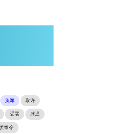
旋军
取许
受署
肆逞
姜维令