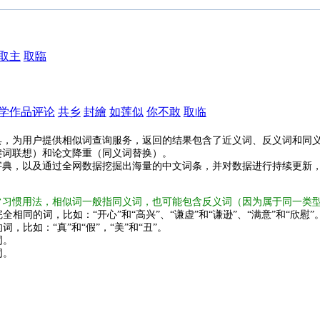
取主
取臨
学作品评论
共乡
封繪
如莲似
你不敢
取临
具，为用户提供相似词查询服务，返回的结果包含了近义词、反义词和同
键词联想）和论文降重（同义词替换）。
字典，以及通过全网数据挖掘出海量的中文词条，并对数据进行持续更新
常习惯用法，相似词一般指同义词，也可能包含反义词（因为属于同一类
全相同的词，比如：“开心”和“高兴”、“谦虚”和“谦逊”、“满意”和“欣慰”
词，比如：“真”和“假”，“美”和“丑”。
词。
词。