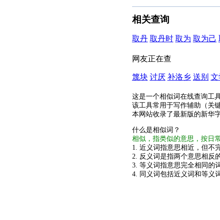
相关查询
取丹
取丹时
取为
取为己
网友正在查
篾块
讨厌
补洛乡
送别
文
这是一个相似词在线查询工
该工具常用于写作辅助（关
本网站收录了最新版的新华
什么是相似词？
相似，指类似的意思，按日
1. 近义词指意思相近，但不完
2. 反义词是指两个意思相反的
3. 等义词指意思完全相同的
4. 同义词包括近义词和等义