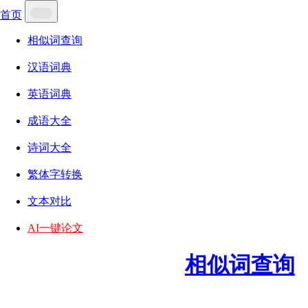
首页
相似词查询
汉语词典
英语词典
成语大全
诗词大全
繁体字转换
文本对比
AI一键论文
相似词查询