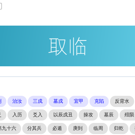
制
治汝
三戍
墓戌
宜甲
克陷
反背水
爻
入历
爻入
以辰戌丑
操攻
墓辰
殂陨
第九十六
分其兵
必遁
庚到
临周
归乾