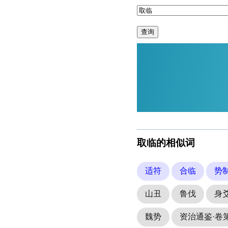
查询
取临的相似词
适符
合临
势
山丑
鲁伐
身
魏势
资治通鉴·卷