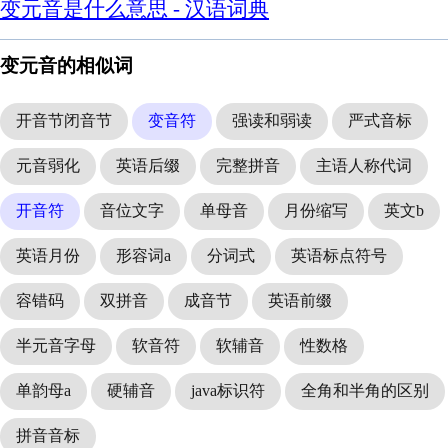
变元音是什么意思 - 汉语词典
变元音的相似词
开音节闭音节
变音符
强读和弱读
严式音标
元音弱化
英语后缀
完整拼音
主语人称代词
开音符
音位文字
单母音
月份缩写
英文b
英语月份
形容词a
分词式
英语标点符号
容错码
双拼音
成音节
英语前缀
半元音字母
软音符
软辅音
性数格
单韵母a
硬辅音
java标识符
全角和半角的区别
拼音音标