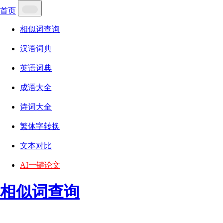
首页
相似词查询
汉语词典
英语词典
成语大全
诗词大全
繁体字转换
文本对比
AI一键论文
相似词查询