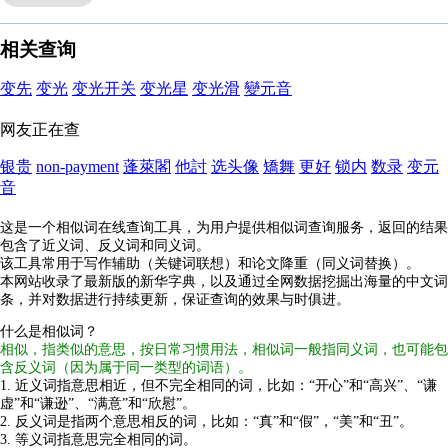
相关查询
变先
变光
变光开关
变光星
变光滑
變元音
网友正在查
银贵
non-payment
蓬萊閣
他討
选头像
矯舞
更好
锁内
数录
变元
音
这是一个相似词在线查询工具，为用户提供相似词查询服务，返回的结果
包含了近义词、反义词和同义词。
该工具常用于写作辅助（关键词联想）和论文降重（同义词替换）。
本网站收录了最新版的新华字典，以及通过全网数据挖掘出海量的中文词
条，并对数据进行持续更新，保证查询的效果与时俱进。
什么是相似词？
相似，指类似的意思，按日常习惯用法，相似词一般指同义词，也可能包
含反义词（因为属于同一类型的词语）。
1. 近义词指意思相近，但不完全相同的词，比如：“开心”和“高兴”、“谦
虚”和“谦逊”、“满意”和“欣慰”。
2. 反义词是指两个意思相反的词，比如：“真”和“假”，“美”和“丑”。
3. 等义词指意思完全相同的词。