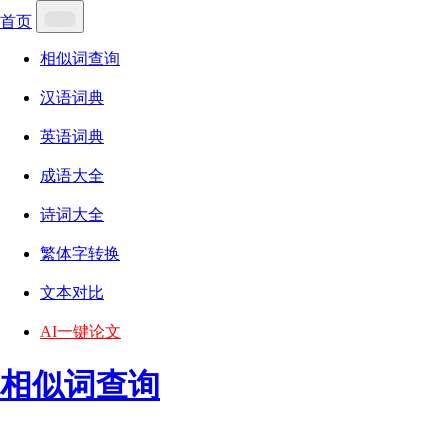
首页
相似词查询
汉语词典
英语词典
成语大全
诗词大全
繁体字转换
文本对比
AI一键论文
相似词查询