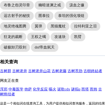
布鲁之怨灵印章
幽暗迷渊之戒
汲血之镰
远古射手的秘技
图泰拉
泰坦的强化项链
地灵绝魂图腾
翼弹
黑猫魔杖
拉特利亚之泪
狂龙的裁断
王权之镯
攻速块
凯臂
破极卸刃双剑
dnf帝血弑天
相关查询
古树群
古树老井
古树老井山花
古树老藤
古树苍劲
古樹終結者
网友正在查
浑邪
中毒医学
他萨
化学反应
嘔火
讴歌cdx
谜拟q
而塔
而炜
古
树终结者
这是一个相似词在线查询工具，为用户提供相似词查询服务，返回的结果