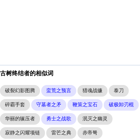
古树终结者的相似词
破裂幻影图腾
蛮荒之预言
猎魂战镰
泰刀
碎霸手套
守墓者之矛
鞭策之宝石
破极卸刃棍
华丽的辗压者
勇士之战歌
泯灭之幽灵
寂静之闪耀项链
雷芒之典
赤帝弩