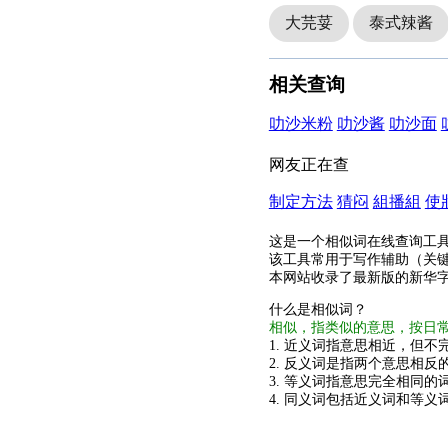
大芫荽
泰式辣酱
相关查询
叻沙米粉
叻沙酱
叻沙面
网友正在查
制定方法
猜闷
組播組
使
这是一个相似词在线查询工
该工具常用于写作辅助（关
本网站收录了最新版的新华
什么是相似词？
相似，指类似的意思，按日
1. 近义词指意思相近，但不完
2. 反义词是指两个意思相反的
3. 等义词指意思完全相同的
4. 同义词包括近义词和等义