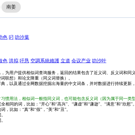
南姜
叻色
叼
叻沙葉
妝色
洪拟
吁恳
空調系統維護
立道
会议产业
叻沙叶
具，为用户提供相似词查询服务，返回的结果包含了近义词、反义词和同
键词联想）和论文降重（同义词替换）。
字典，以及通过全网数据挖掘出海量的中文词条，并对数据进行持续更新
常习惯用法，相似词一般指同义词，也可能包含反义词（因为属于同一类
全相同的词，比如：“开心”和“高兴”、“谦虚”和“谦逊”、“满意”和“欣慰”
词，比如：“真”和“假”，“美”和“丑”。
词。
词。