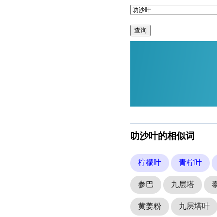
查询
叻沙叶的相似词
柠檬叶
青柠叶
参巴
九层塔
黄姜粉
九层塔叶