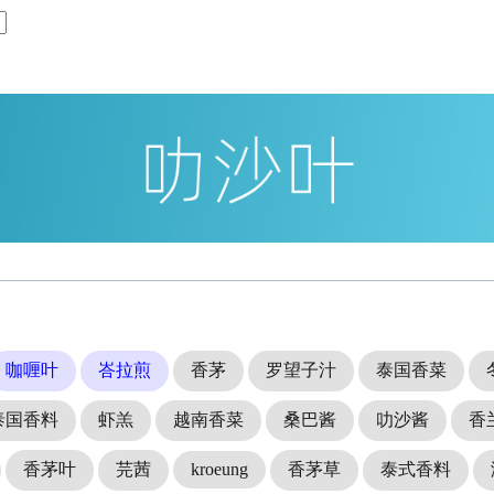
咖喱叶
峇拉煎
香茅
罗望子汁
泰国香菜
泰国香料
虾羔
越南香菜
桑巴酱
叻沙酱
香
香茅叶
芫茜
kroeung
香茅草
泰式香料