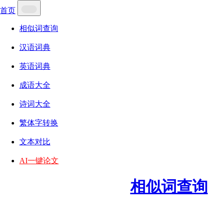
首页
相似词查询
汉语词典
英语词典
成语大全
诗词大全
繁体字转换
文本对比
AI一键论文
相似词查询