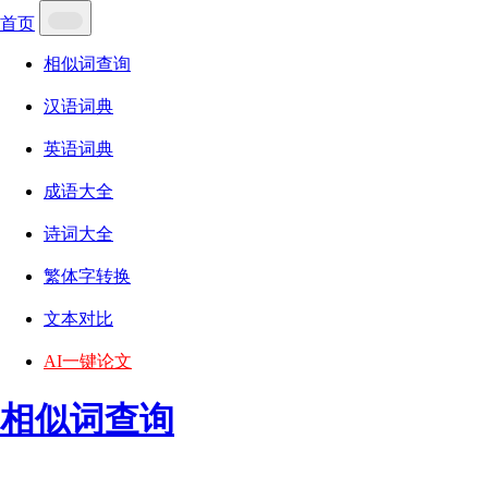
首页
相似词查询
汉语词典
英语词典
成语大全
诗词大全
繁体字转换
文本对比
AI一键论文
相似词查询