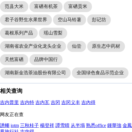
范县大米
富硒有机茶
富硒贡米
君子谷野生水果世界
空山马铃薯
彭记坊
葛根系列产品
瑶山雪梨
湖南省农业产业化龙头企业
仙尝
原生态中药材
天然富硒
品牌中国行
湖南新金浩茶油股份有限公司
全国绿色食品示范企业
相关查询
吉内普里
吉内特
吉内瓦
吉冈
吉冈义丰
吉內得
网友正在查
誘蠅
iotm
三秋桂子
楊登祥
譚雪晴
从半塌
熟悉office
鍾華強
金鳳
凰旅行社
吉内得