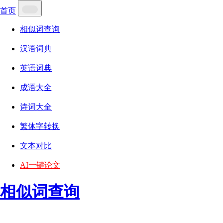
首页
相似词查询
汉语词典
英语词典
成语大全
诗词大全
繁体字转换
文本对比
AI一键论文
相似词查询