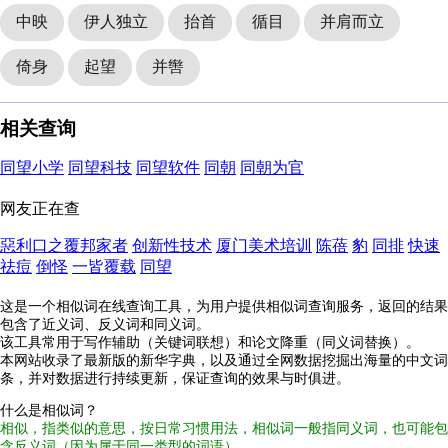
中映
伊人独立
抬首
循目
并肩而立
倚身
起望
并辔
相关查询
同望小学
同望科技
同望软件
同朝
同朝为官
网友正在查
惡利口之覆邦家者
创新性技术
厦门美术培训
陈蓓
豹
同排
快速
祛痘
倒怪
一皆覆载
同望
这是一个相似词在线查询工具，为用户提供相似词查询服务，返回的结果
包含了近义词、反义词和同义词。
该工具常用于写作辅助（关键词联想）和论文降重（同义词替换）。
本网站收录了最新版的新华字典，以及通过全网数据挖掘出海量的中文词
条，并对数据进行持续更新，保证查询的效果与时俱进。
什么是相似词？
相似，指类似的意思，按日常习惯用法，相似词一般指同义词，也可能包
含反义词（因为属于同一类型的词语）。