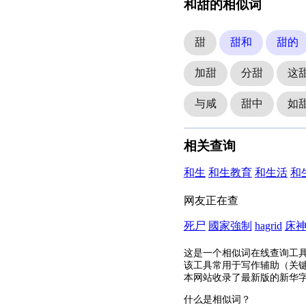
和甜的相似词
甜
甜和
甜的
加甜
分甜
这
与咸
甜中
如
相关查询
和生
和生教育
和生活
和
网友正在查
死尸
國家強制
hagrid
床
这是一个相似词在线查询工
该工具常用于写作辅助（关
本网站收录了最新版的新华
什么是相似词？