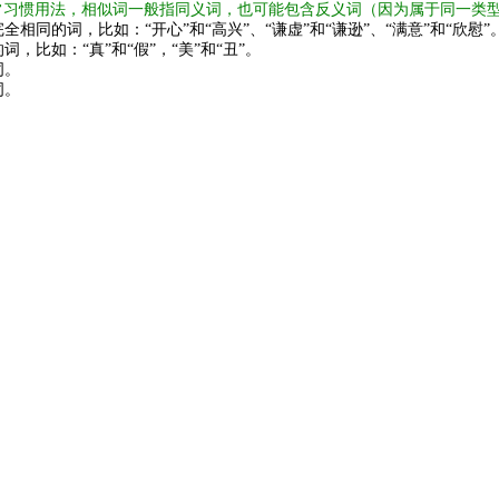
常习惯用法，相似词一般指同义词，也可能包含反义词（因为属于同一类
全相同的词，比如：“开心”和“高兴”、“谦虚”和“谦逊”、“满意”和“欣慰”
词，比如：“真”和“假”，“美”和“丑”。
词。
词。