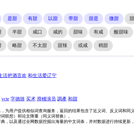
是甜
有甜
以甜
带甜
甜是
微甜
甜
半甜
咸口
咸的
甜味
有咸
酸甜味
甜
略甜
不太甜
甜辣
或咸
稍甜
生活把酒言欢
和生活爱辽宁
神
vcte
字德琏
买术
滑稽演员
調產
和甜
具，为用户提供相似词查询服务，返回的结果包含了近义词、反义词和同
键词联想）和论文降重（同义词替换）。
字典，以及通过全网数据挖掘出海量的中文词条，并对数据进行持续更新