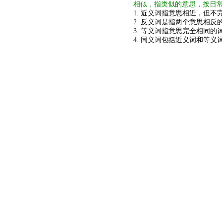
相似，指类似的意思，按日
1. 近义词指意思相近，但不完
2. 反义词是指两个意思相反的
3. 等义词指意思完全相同的
4. 同义词包括近义词和等义