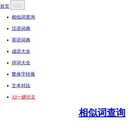
首页
相似词查询
汉语词典
英语词典
成语大全
诗词大全
繁体字转换
文本对比
AI一键论文
相似词查询