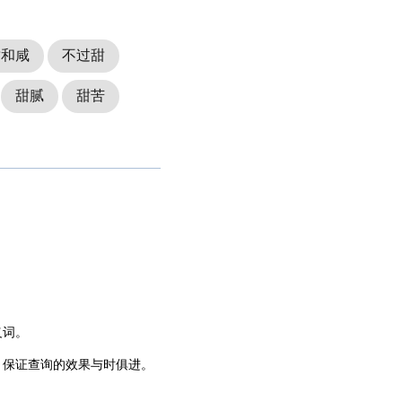
甜和咸
不过甜
甜腻
甜苦
义词。
，保证查询的效果与时俱进。