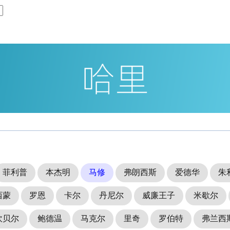
菲利普
本杰明
马修
弗朗西斯
爱德华
朱
西蒙
罗恩
卡尔
丹尼尔
威廉王子
米歇尔
坎贝尔
鲍德温
马克尔
里奇
罗伯特
弗兰西