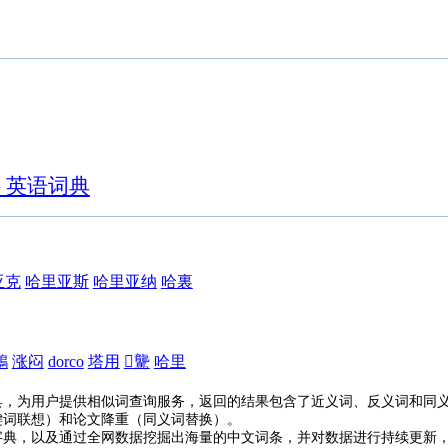
- 英语词典
亚克
哈里亚斯
哈里亚纳
哈裏
鶎
涨闷
dorco
塔用
𩧫驡
哈里
具，为用户提供相似词查询服务，返回的结果包含了近义词、反义词和同
键词联想）和论文降重（同义词替换）。
字典，以及通过全网数据挖掘出海量的中文词条，并对数据进行持续更新