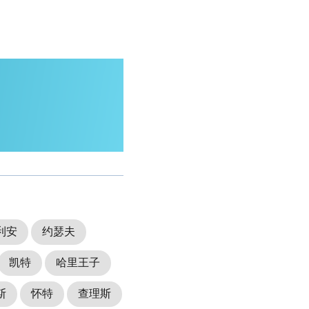
利安
约瑟夫
凯特
哈里王子
斯
怀特
查理斯