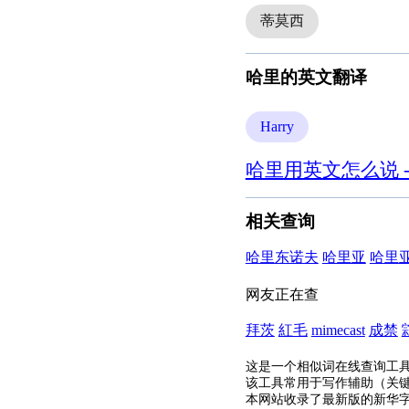
蒂莫西
哈里的英文翻译
Harry
哈里用英文怎么说 
相关查询
哈里东诺夫
哈里亚
哈里
网友正在查
拜茨
紅毛
mimecast
成禁
这是一个相似词在线查询工
该工具常用于写作辅助（关
本网站收录了最新版的新华