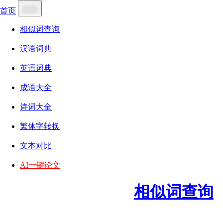
首页
相似词查询
汉语词典
英语词典
成语大全
诗词大全
繁体字转换
文本对比
AI一键论文
相似词查询