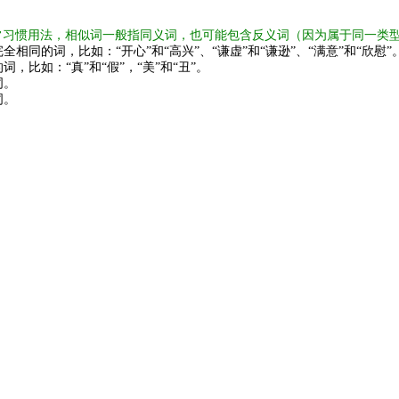
常习惯用法，相似词一般指同义词，也可能包含反义词（因为属于同一类
全相同的词，比如：“开心”和“高兴”、“谦虚”和“谦逊”、“满意”和“欣慰”
词，比如：“真”和“假”，“美”和“丑”。
词。
词。