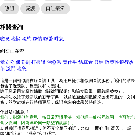
嚥阻
屍護
口吐痰涎
相關查詢
唿息
唿悄
唿悠
唿情
唿驚
呼急
網友正在查
孝立公
保养剂
打棋谱
治愈系
黃仕生
结算者
只姓
政策性銀行改
革
激鬥
唿急
這是一個相似詞在線查詢工具，為用戶提供相似詞查詢服務，返回的結果
包含了近義詞、反義詞和同義詞。
該工具常用於寫作輔助（關鍵詞聯想）和論文降重（同義詞替換）。
本網站收錄了最新版的新華字典，以及通過全網數據挖掘出海量的中文詞
條，並對數據進行持續更新，保證查詢的效果與時俱進。
什麼是相似詞？
相似，指類似的意思，按日常習慣用法，相似詞一般指同義詞，也可能包
含反義詞（因為屬於同一類型的詞語）。
1. 近義詞指意思相近，但不完全相同的詞，比如：“開心”和“高興”、“謙
虛”和“謙遜”、“滿意”和“欣慰”。