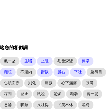
唿急的相似詞
氣一岔
生喘
止阻
毛發森豎
停掌
癲眩
不運內
衝欲
勝右
平吐
急得目
心煩面赤
則化
痛厥
心下滿痛
肢滿
哼間
登止
風啞
驚燥
嘶喘
容一驚
息湧
咳順
只吐得
哭笑不休
嘔時