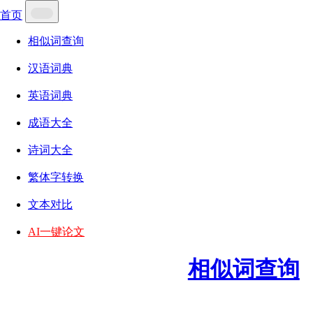
首页
相似词查询
汉语词典
英语词典
成语大全
诗词大全
繁体字转换
文本对比
AI一键论文
相似词查询