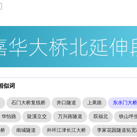
相似词
交
石门大桥复线桥
井口隧道
上果路
东水门大
华怡路
陡溪立交
万兴路隧道
双福北
铁山坪
大桥
南城隧道
外环江津长江大桥
李家花园隧道拓宽