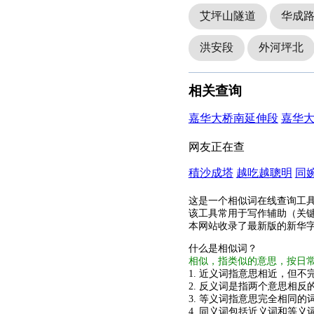
艾坪山隧道
华成
洪安段
外河坪北
相关查询
嘉华大桥南延伸段
嘉华
网友正在查
積沙成塔
越吃越聰明
同
这是一个相似词在线查询工
该工具常用于写作辅助（关
本网站收录了最新版的新华
什么是相似词？
相似，指类似的意思，按日
1. 近义词指意思相近，但不完
2. 反义词是指两个意思相反的
3. 等义词指意思完全相同的
4. 同义词包括近义词和等义