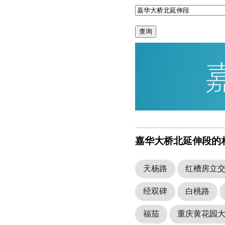
查询
嘉华大桥北延伸段的
天杨路
红槽房立
经双碑
白桃路
福茄
重庆黄花园