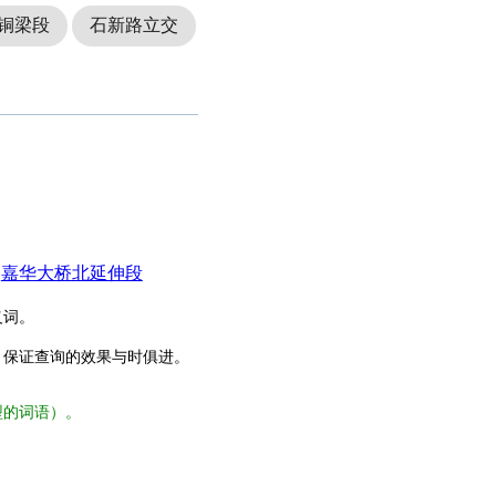
铜梁段
石新路立交
嘉华大桥北延伸段
义词。
，保证查询的效果与时俱进。
型的词语）。
。