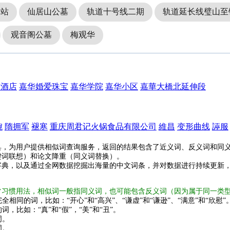
路站
仙居山公墓
轨道十号线二期
轨道延长线璧山至
观音阁公墓
梅观华
大酒店
嘉华婚爱珠宝
嘉华学院
嘉华小区
嘉華大橋北延伸段
婉
隋拥军
褪寒
重庆周君记火锅食品有限公司
維昌
变形曲线
誣服
具，为用户提供相似词查询服务，返回的结果包含了近义词、反义词和同
键词联想）和论文降重（同义词替换）。
字典，以及通过全网数据挖掘出海量的中文词条，并对数据进行持续更新
常习惯用法，相似词一般指同义词，也可能包含反义词（因为属于同一类
全相同的词，比如：“开心”和“高兴”、“谦虚”和“谦逊”、“满意”和“欣慰”
词，比如：“真”和“假”，“美”和“丑”。
词。
词。