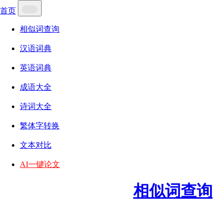
首页
相似词查询
汉语词典
英语词典
成语大全
诗词大全
繁体字转换
文本对比
AI一键论文
相似词查询