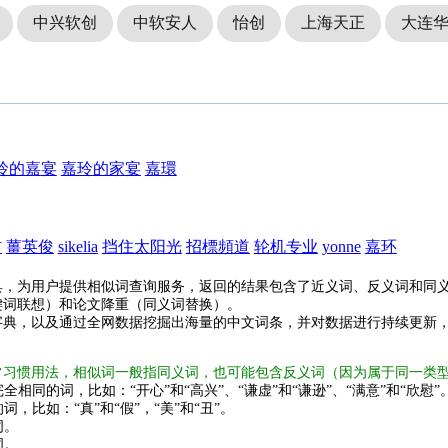
中兴软创
中软安人
怡创
上海天正
大连
玲的嘉宴
嘉玲的家宴
嘉環
材
薑英俊
sikelia
挡住太阳光
招標頻道
轮机专业
yonne
嘉环
具，为用户提供相似词查询服务，返回的结果包含了近义词、反义词和同
键词联想）和论文降重（同义词替换）。
字典，以及通过全网数据挖掘出海量的中文词条，并对数据进行持续更新
常习惯用法，相似词一般指同义词，也可能包含反义词（因为属于同一类
全相同的词，比如：“开心”和“高兴”、“谦虚”和“谦逊”、“满意”和“欣慰”
词，比如：“真”和“假”，“美”和“丑”。
词。
词。