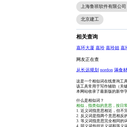
上海鲁班软件有限公司
北京建工
相关查询
嘉环大厦
嘉玲
嘉玲姐
嘉
网友正在查
从长远规划
nordon
滿食
这是一个相似词在线查询工
该工具常用于写作辅助（关
本网站收录了最新版的新华
什么是相似词？
相似，指类似的意思，按日
1. 近义词指意思相近，但不完
2. 反义词是指两个意思相反的
3. 等义词指意思完全相同的
4. 同义词包括近义词和等义