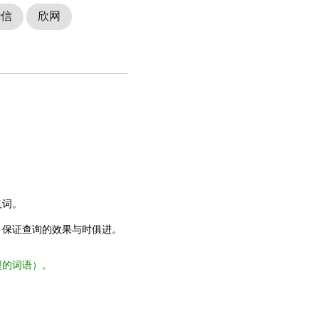
华信
欣网
义词。
，保证查询的效果与时俱进。
型的词语）。
。