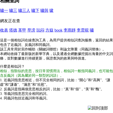
相關查詢
嘯一
嘯三
嘯三人
嘯下
嘯與
啸
網友正在查
收表
塔德
革甲
早涝
玩闷
方嶽
book
李雨靜
李雲硯
嘯
這是一個相似詞在線查詢工具，為用戶提供相似詞查詢服務，返回的結果
包含了近義詞、反義詞和同義詞。
該工具常用於寫作輔助（關鍵詞聯想）和論文降重（同義詞替換）。
本網站收錄了最新版的新華字典，以及通過全網數據挖掘出海量的中文詞
條，並對數據進行持續更新，保證查詢的效果與時俱進。
什麼是相似詞？
相似，指類似的意思，按日常習慣用法，相似詞一般指同義詞，也可能包
含反義詞（因為屬於同一類型的詞語）。
1. 近義詞指意思相近，但不完全相同的詞，比如：“開心”和“高興”、“謙
虛”和“謙遜”、“滿意”和“欣慰”。
2. 反義詞是指兩個意思相反的詞，比如：“真”和“假”，“美”和“醜”。
3. 等義詞指意思完全相同的詞。
4. 同義詞包括近義詞和等義詞。