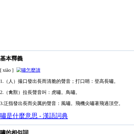
基本釋義
[ xiào ]
1.（人）撮口發出長而清脆的聲音；打口哨：登高長嘯。
2.（禽獸）拉長聲音叫：虎嘯。鳥嘯。
3.泛指發出長而尖厲的聲音：風嘯。飛機尖嘯著飛過頂空。
嘯是什麼意思 - 漢語詞典
嘯的相似詞