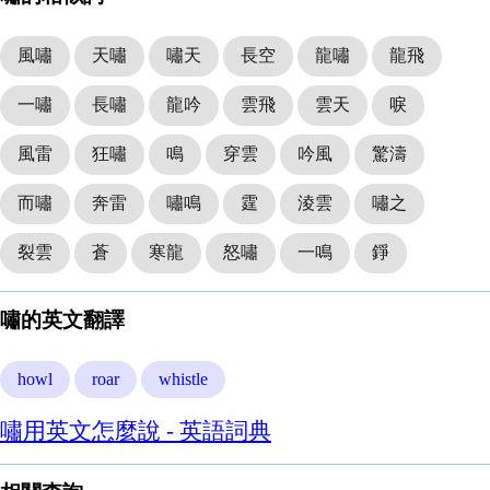
風嘯
天嘯
嘯天
長空
龍嘯
龍飛
一嘯
長嘯
龍吟
雲飛
雲天
唳
風雷
狂嘯
鳴
穿雲
吟風
驚濤
而嘯
奔雷
嘯鳴
霆
淩雲
嘯之
裂雲
蒼
寒龍
怒嘯
一鳴
錚
嘯的英文翻譯
howl
roar
whistle
嘯用英文怎麼說 - 英語詞典