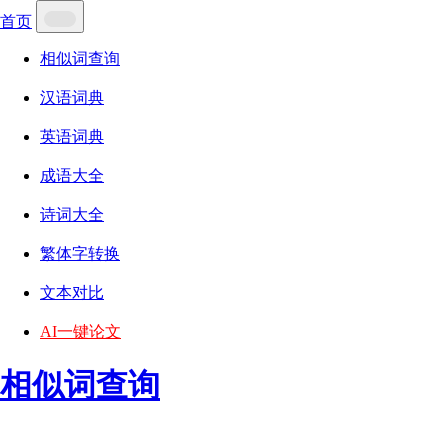
首页
相似词查询
汉语词典
英语词典
成语大全
诗词大全
繁体字转换
文本对比
AI一键论文
相似词查询