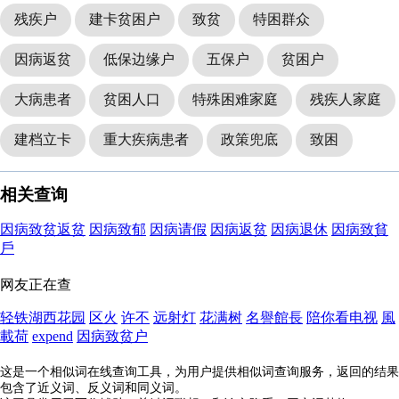
残疾户
建卡贫困户
致贫
特困群众
因病返贫
低保边缘户
五保户
贫困户
大病患者
贫困人口
特殊困难家庭
残疾人家庭
建档立卡
重大疾病患者
政策兜底
致困
相关查询
因病致贫返贫
因病致郁
因病请假
因病返贫
因病退休
因病致貧
戶
网友正在查
轻铁湖西花园
区火
许不
远射灯
花满树
名譽館長
陪你看电视
風
載荷
expend
因病致贫户
这是一个相似词在线查询工具，为用户提供相似词查询服务，返回的结果
包含了近义词、反义词和同义词。