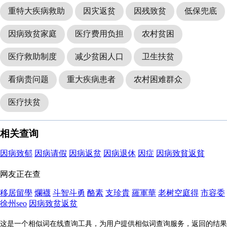
重特大疾病救助
因灾返贫
因残致贫
低保兜底
因病致贫家庭
医疗费用负担
农村贫困
医疗救助制度
减少贫困人口
卫生扶贫
看病贵问题
重大疾病患者
农村困难群众
医疗扶贫
相关查询
因病致郁
因病请假
因病返贫
因病退休
因症
因病致貧返貧
网友正在查
移居留學
爛襪
斗智斗勇
酪素
支珍貴
羅軍華
老树空庭得
市容委
徐州seo
因病致贫返贫
这是一个相似词在线查询工具，为用户提供相似词查询服务，返回的结果