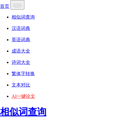
首页
相似词查询
汉语词典
英语词典
成语大全
诗词大全
繁体字转换
文本对比
AI一键论文
相似词查询