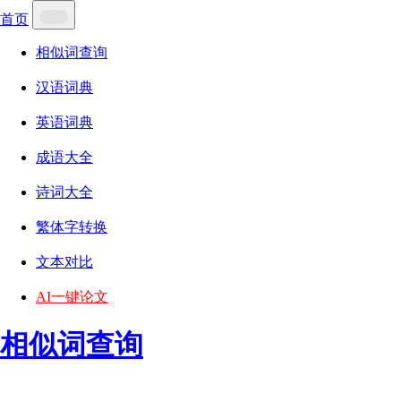
首页
相似词查询
汉语词典
英语词典
成语大全
诗词大全
繁体字转换
文本对比
AI一键论文
相似词查询