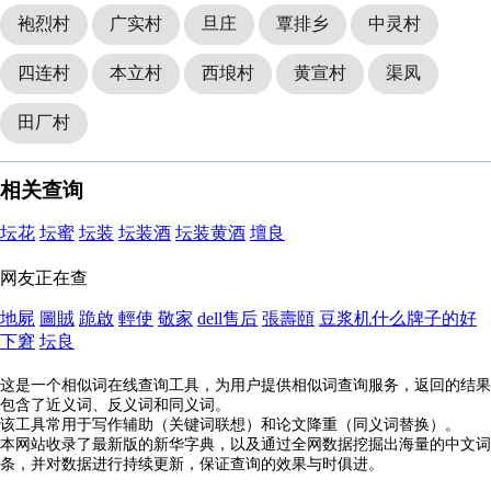
袍烈村
广实村
旦庄
覃排乡
中灵村
四连村
本立村
西埌村
黄宣村
渠凤
田厂村
相关查询
坛花
坛蜜
坛装
坛装酒
坛装黄酒
壇良
网友正在查
地屍
圖賊
跪啟
輕使
敬家
dell售后
張壽頤
豆浆机什么牌子的好
下窘
坛良
这是一个相似词在线查询工具，为用户提供相似词查询服务，返回的结果
包含了近义词、反义词和同义词。
该工具常用于写作辅助（关键词联想）和论文降重（同义词替换）。
本网站收录了最新版的新华字典，以及通过全网数据挖掘出海量的中文词
条，并对数据进行持续更新，保证查询的效果与时俱进。