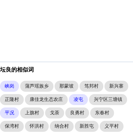
坛良的相似词
峡岗
蒲芦瑶族乡
那蒙坡
笃邦村
新兴寨
正隆村
康佳龙生态农庄
凌屯
兴宁区三塘镇
平况
上旗村
戈茶
良勇村
东春村
保湾村
怀洪村
纳合村
新胜屯
义平村