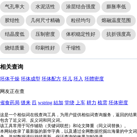
气孔率大
水泥活性
涂层结合强度
膨胀率低
胶结性
几何尺寸精确
粒径均匀
熔融温度范围
结晶度低
压制密度
体积稳定性好
抗折强度高
烧结质量
印刷性好
干缩性
相关查询
坯体干燥
坯体成型
坯体配方
坯儿
坯入
坯體密度
网友正在查
省食药局
缝来
舀
wstring
結加
堂绕
上车
耕力
梳雲
坯体密度
这是一个相似词在线查询工具，为用户提供相似词查询服务，返回的结果
包含了近义词、反义词和同义词。
该工具常用于写作辅助（关键词联想）和论文降重（同义词替换）。
本网站收录了最新版的新华字典，以及通过全网数据挖掘出海量的中文词
条，并对数据进行持续更新，保证查询的效果与时俱进。