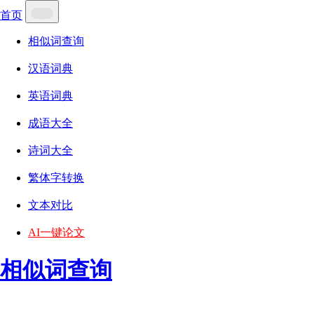
首页
相似词查询
汉语词典
英语词典
成语大全
诗词大全
繁体字转换
文本对比
AI一键论文
相似词查询