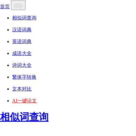
首页
相似词查询
汉语词典
英语词典
成语大全
诗词大全
繁体字转换
文本对比
AI一键论文
相似词查询