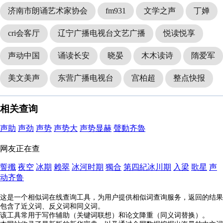
济南市朗诵艺术家协会
fm931
文学之声
丁婵
cri会客厅
辽宁广播电视台文艺广播
悦读悦享
声动中国
诵读长安
晓晏
木木读诗
隋爱军
美文美声
东营广播电视台
宫柏超
整点快报
相关查询
声助
声劲
声势
声势大
声势显赫
聲動齐魯
网友正在查
誓殲
夜空
冰期
赖翠
冰河时期
獨合
第四紀冰川期
入梁
歌星
声
动齐鲁
这是一个相似词在线查询工具，为用户提供相似词查询服务，返回的结果
包含了近义词、反义词和同义词。
该工具常用于写作辅助（关键词联想）和论文降重（同义词替换）。