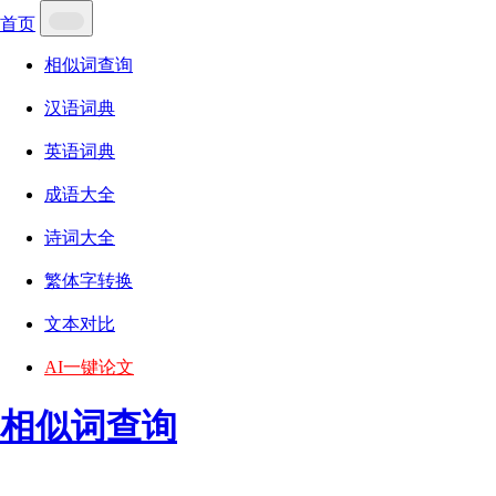
首页
相似词查询
汉语词典
英语词典
成语大全
诗词大全
繁体字转换
文本对比
AI一键论文
相似词查询