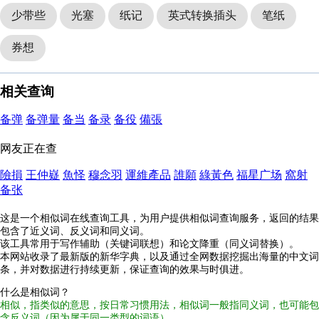
少带些
光塞
纸记
英式转换插头
笔纸
券想
相关查询
备弹
备弹量
备当
备录
备役
備張
网友正在查
險損
王仲嶷
魚怪
穆念羽
運維產品
誰願
綠黃色
福星广场
窩射
备张
这是一个相似词在线查询工具，为用户提供相似词查询服务，返回的结果
包含了近义词、反义词和同义词。
该工具常用于写作辅助（关键词联想）和论文降重（同义词替换）。
本网站收录了最新版的新华字典，以及通过全网数据挖掘出海量的中文词
条，并对数据进行持续更新，保证查询的效果与时俱进。
什么是相似词？
相似，指类似的意思，按日常习惯用法，相似词一般指同义词，也可能包
含反义词（因为属于同一类型的词语）。