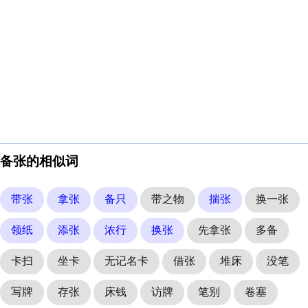
备张的相似词
带张
拿张
备只
带之物
揣张
换一张
领纸
添张
浓行
换张
先拿张
多备
卡扫
坐卡
无记名卡
借张
堆床
没笔
写牌
存张
床钱
访牌
笔别
卷塞