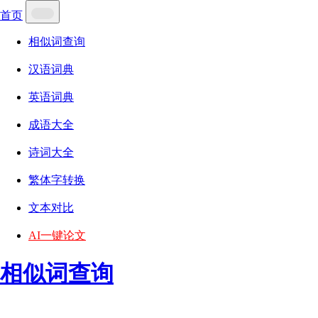
首页
相似词查询
汉语词典
英语词典
成语大全
诗词大全
繁体字转换
文本对比
AI一键论文
相似词查询