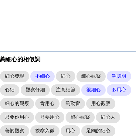
夠細心的相似詞
細心發現
不細心
細心
細心觀察
夠聰明
心細
觀察仔細
注意細節
很細心
多用心
細心的觀察
肯用心
夠勤奮
用心觀察
只要你用心
只要用心
留心觀察
細心人
善於觀察
觀察入微
用心
足夠的細心