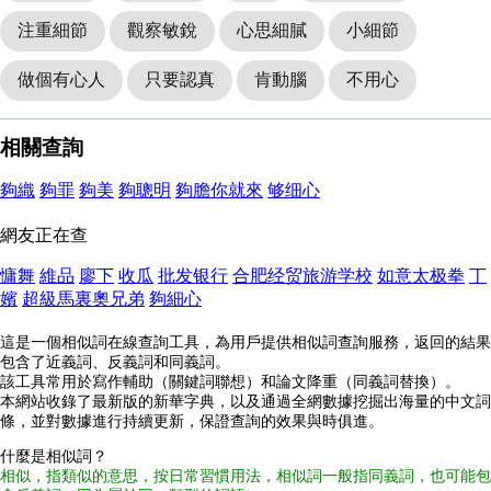
注重細節
觀察敏銳
心思細膩
小細節
做個有心人
只要認真
肯動腦
不用心
相關查詢
夠織
夠罪
夠美
夠聰明
夠膽你就來
够细心
網友正在查
慵舞
維品
廖下
收瓜
批发银行
合肥经贸旅游学校
如意太极拳
丁
嬪
超級馬裏奧兄弟
夠細心
這是一個相似詞在線查詢工具，為用戶提供相似詞查詢服務，返回的結果
包含了近義詞、反義詞和同義詞。
該工具常用於寫作輔助（關鍵詞聯想）和論文降重（同義詞替換）。
本網站收錄了最新版的新華字典，以及通過全網數據挖掘出海量的中文詞
條，並對數據進行持續更新，保證查詢的效果與時俱進。
什麼是相似詞？
相似，指類似的意思，按日常習慣用法，相似詞一般指同義詞，也可能包