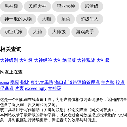
男神级
民间大神
职业大神
殿堂级
神一般的人物
大咖
顶尖
超级牛人
职业玩家
大触
大师级
游戏高手
相关查询
大神级别
大神经
大神经验
大神绝景版
大神观战
大神級
网友正在查
isana
寒窗
指比
東北大馬路
海口市道路運輸管理處
羊之勢
投資
促進處
片裏
exceedingly
大神级
这是一个相似词在线查询工具，为用户提供相似词查询服务，返回的结果
包含了近义词、反义词和同义词。
该工具常用于写作辅助（关键词联想）和论文降重（同义词替换）。
本网站收录了最新版的新华字典，以及通过全网数据挖掘出海量的中文词
条，并对数据进行持续更新，保证查询的效果与时俱进。