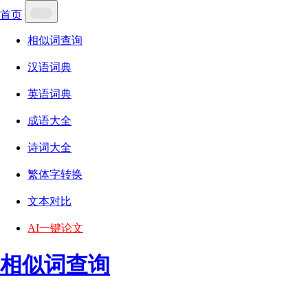
首页
相似词查询
汉语词典
英语词典
成语大全
诗词大全
繁体字转换
文本对比
AI一键论文
相似词查询