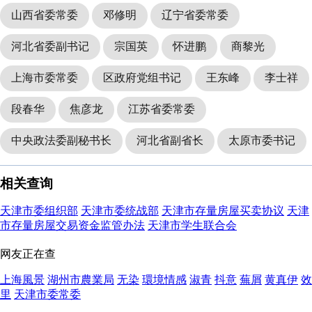
山西省委常委
邓修明
辽宁省委常委
河北省委副书记
宗国英
怀进鹏
商黎光
上海市委常委
区政府党组书记
王东峰
李士祥
段春华
焦彦龙
江苏省委常委
中央政法委副秘书长
河北省副省长
太原市委书记
相关查询
天津市委组织部
天津市委统战部
天津市存量房屋买卖协议
天津
市存量房屋交易资金监管办法
天津市学生联合会
网友正在查
上海風景
湖州市農業局
无染
環境情感
淑青
抖意
蕪屑
黄真伊
效
里
天津市委常委