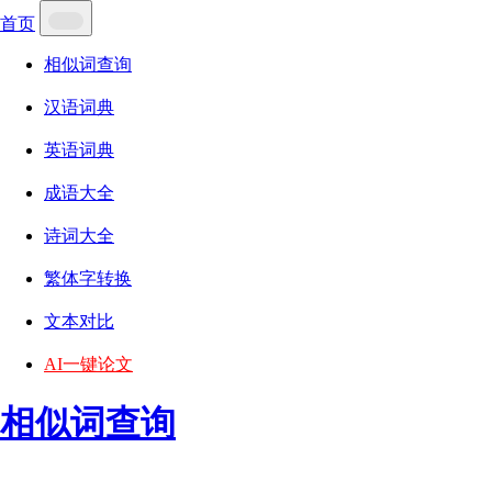
首页
相似词查询
汉语词典
英语词典
成语大全
诗词大全
繁体字转换
文本对比
AI一键论文
相似词查询