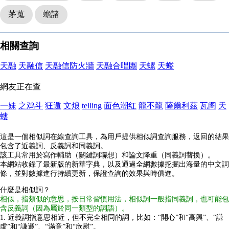
茅蒐
蟾諸
相關查詢
天融
天融信
天融信防火牆
天融合唱團
天螺
天蝼
網友正在查
一妹
之鸡斗
狂遁
文烺
telling
面色潮红
龍不龍
薩爾利茲
瓦阁
天
螻
這是一個相似詞在線查詢工具，為用戶提供相似詞查詢服務，返回的結果
包含了近義詞、反義詞和同義詞。
該工具常用於寫作輔助（關鍵詞聯想）和論文降重（同義詞替換）。
本網站收錄了最新版的新華字典，以及通過全網數據挖掘出海量的中文詞
條，並對數據進行持續更新，保證查詢的效果與時俱進。
什麼是相似詞？
相似，指類似的意思，按日常習慣用法，相似詞一般指同義詞，也可能包
含反義詞（因為屬於同一類型的詞語）。
1. 近義詞指意思相近，但不完全相同的詞，比如：“開心”和“高興”、“謙
虛”和“謙遜”、“滿意”和“欣慰”。