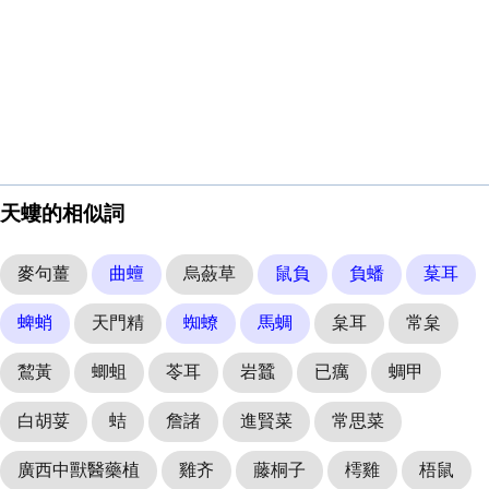
天螻的相似詞
麥句薑
曲蟺
烏蘞草
鼠負
負蟠
葈耳
蜱蛸
天門精
蜘蟟
馬蜩
枲耳
常枲
鵹黃
蝍蛆
苓耳
岩蠶
已癘
蜩甲
白胡荽
蛣
詹諸
進賢菜
常思菜
廣西中獸醫藥植
雞齐
藤桐子
樗雞
梧鼠