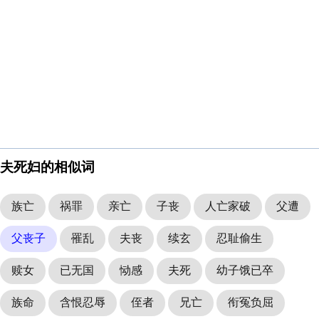
夫死妇的相似词
族亡
祸罪
亲亡
子丧
人亡家破
父遭
父丧子
罹乱
夫丧
续玄
忍耻偷生
赎女
已无国
恸感
夫死
幼子饿已卒
族命
含恨忍辱
侄者
兄亡
衔冤负屈