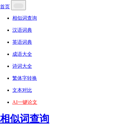
首页
相似词查询
汉语词典
英语词典
成语大全
诗词大全
繁体字转换
文本对比
AI一键论文
相似词查询