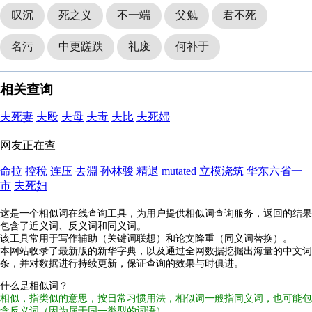
叹沉
死之义
不一端
父勉
君不死
名污
中更蹉跌
礼废
何补于
相关查询
夫死妻
夫殴
夫母
夫毒
夫比
夫死婦
网友正在查
命拉
控稅
连压
去淵
孙林骏
精退
mutated
立模浇筑
华东六省一
市
夫死妇
这是一个相似词在线查询工具，为用户提供相似词查询服务，返回的结果
包含了近义词、反义词和同义词。
该工具常用于写作辅助（关键词联想）和论文降重（同义词替换）。
本网站收录了最新版的新华字典，以及通过全网数据挖掘出海量的中文词
条，并对数据进行持续更新，保证查询的效果与时俱进。
什么是相似词？
相似，指类似的意思，按日常习惯用法，相似词一般指同义词，也可能包
含反义词（因为属于同一类型的词语）。