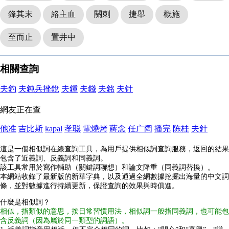
鋒其末
絡主血
關刺
捷舉
概施
至而止
置井中
相關查詢
夫釣
夫鈍兵挫銳
夫鍾
夫錢
夫銘
夫针
網友正在查
他准
吉比斯
kapal
孝聪
電燒烤
蔣念
任广阔
播完
陈桂
夫針
這是一個相似詞在線查詢工具，為用戶提供相似詞查詢服務，返回的結果
包含了近義詞、反義詞和同義詞。
該工具常用於寫作輔助（關鍵詞聯想）和論文降重（同義詞替換）。
本網站收錄了最新版的新華字典，以及通過全網數據挖掘出海量的中文詞
條，並對數據進行持續更新，保證查詢的效果與時俱進。
什麼是相似詞？
相似，指類似的意思，按日常習慣用法，相似詞一般指同義詞，也可能包
含反義詞（因為屬於同一類型的詞語）。