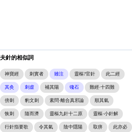
夫針的相似詞
神寶經
刺實者
雖注
靈樞?官針
此二經
其灸
刺虛
補其陽
镵石
難經·十四難
傍刺
豹文刺
素問·離合真邪論
順其氣
恢刺
隨而濟
靈樞九針十二原
靈樞·小針解
行針指要歌
令其氣
陰中隱陽
取痹
此亦必