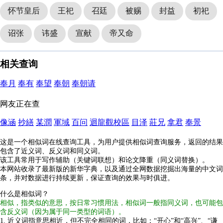
怀节皇后
王祀
召廷
被赐
封益
初祀
诏张
讳盛
宣献
帝又命
相关查询
奉月
奉有
奉望
奉朝
奉朝请
网友正在查
像涵
抄繕
某潤
軍域
百问
迴龍觀校區
目泽
莊兄
拿君
奉景
这是一个相似词在线查询工具，为用户提供相似词查询服务，返回的结果
包含了近义词、反义词和同义词。
该工具常用于写作辅助（关键词联想）和论文降重（同义词替换）。
本网站收录了最新版的新华字典，以及通过全网数据挖掘出海量的中文词
条，并对数据进行持续更新，保证查询的效果与时俱进。
什么是相似词？
相似，指类似的意思，按日常习惯用法，相似词一般指同义词，也可能包
含反义词（因为属于同一类型的词语）。
1. 近义词指意思相近，但不完全相同的词，比如：“开心”和“高兴”、“谦