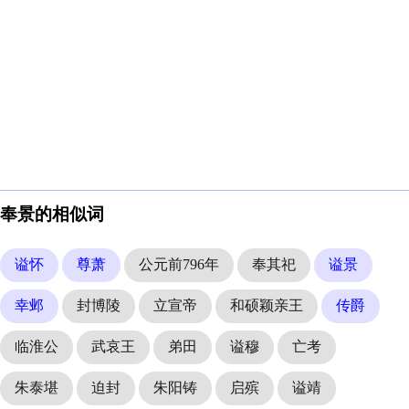
奉景的相似词
谥怀
尊萧
公元前796年
奉其祀
谥景
幸邺
封博陵
立宣帝
和硕颖亲王
传爵
临淮公
武哀王
弟田
谥穆
亡考
朱泰堪
迫封
朱阳铸
启殡
谥靖