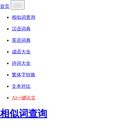
首页
相似词查询
汉语词典
英语词典
成语大全
诗词大全
繁体字转换
文本对比
AI一键论文
相似词查询