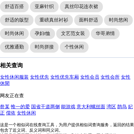
舒适百搭
亚麻针织
真丝印花连衣裙
舒适的版型
重磅真丝衬衫
面料舒适
时尚悠闲
时尚休闲
孕妇t恤
文艺范女装
华哥弟情
优雅通勤
时尚拼接
个性休闲
相关查询
女性休闲服装
女性优先
女性优先车厢
女性会员
女性会所
女性
休閑
网友正在查
昝某
惟一的爱
国省干道两侧
能游戏
意大利螺丝面
湾区
鹊鸟
妃
正
儒依
女性休闲
这是一个相似词在线查询工具，为用户提供相似词查询服务，返回的结果
包含了近义词、反义词和同义词。