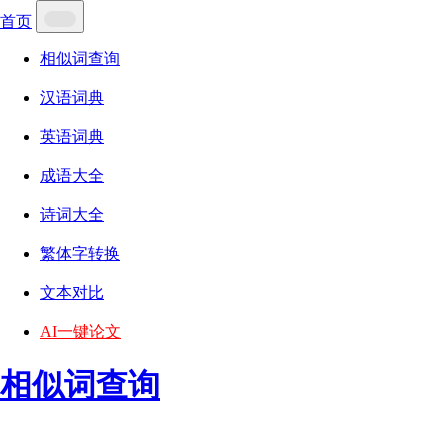
首页
相似词查询
汉语词典
英语词典
成语大全
诗词大全
繁体字转换
文本对比
AI一键论文
相似词查询