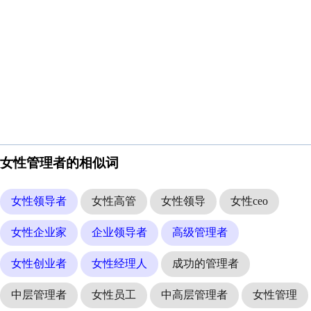
女性管理者的相似词
女性领导者
女性高管
女性领导
女性ceo
女性企业家
企业领导者
高级管理者
女性创业者
女性经理人
成功的管理者
中层管理者
女性员工
中高层管理者
女性管理