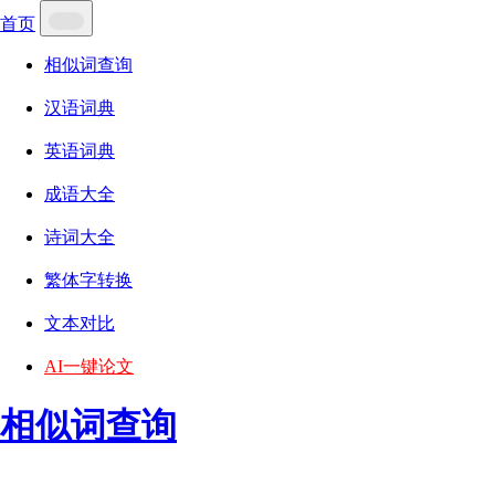
首页
相似词查询
汉语词典
英语词典
成语大全
诗词大全
繁体字转换
文本对比
AI一键论文
相似词查询