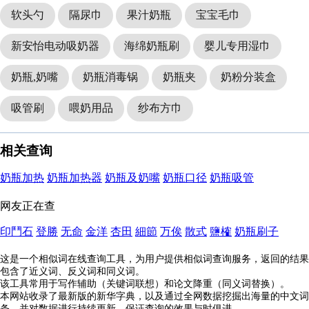
软头勺
隔尿巾
果汁奶瓶
宝宝毛巾
新安怡电动吸奶器
海绵奶瓶刷
婴儿专用湿巾
奶瓶,奶嘴
奶瓶消毒锅
奶瓶夹
奶粉分装盒
吸管刷
喂奶用品
纱布方巾
相关查询
奶瓶加热
奶瓶加热器
奶瓶及奶嘴
奶瓶口径
奶瓶吸管
网友正在查
印鬥石
登勝
无命
金洋
杏田
細節
万俟
散式
鹽榷
奶瓶刷子
这是一个相似词在线查询工具，为用户提供相似词查询服务，返回的结果
包含了近义词、反义词和同义词。
该工具常用于写作辅助（关键词联想）和论文降重（同义词替换）。
本网站收录了最新版的新华字典，以及通过全网数据挖掘出海量的中文词
条，并对数据进行持续更新，保证查询的效果与时俱进。