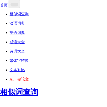
首页
相似词查询
汉语词典
英语词典
成语大全
诗词大全
繁体字转换
文本对比
AI一键论文
相似词查询