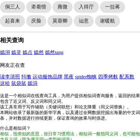
侗三人
牵着惜
雍微
入得厅
一拉蒋
起喜来
庆脸
莫蓉卿
讪意
谢暖航
相关查询
嫣润
嫣灵
嫣点
嫣然
嫣然tang
网友正在查
读李清照
抖擻
运动服饰品牌
黑夜
spider蜘蛛
四季烤麩
配系数
这哈
鼠袋鼠
嫣涓
这是一个相似词在线查询工具，为用户提供相似词查询服务，返回的结果
包含了近义词、反义词和同义词。
该工具常用于写作辅助（关键词联想）和论文降重（同义词替换）。
本网站收录了最新版的新华字典，以及通过全网数据挖掘出海量的中文词
条，并对数据进行持续更新，保证查询的效果与时俱进。
什么是相似词？
相似，指类似的意思，按日常习惯用法，相似词一般指同义词，也可能包
含反义词（因为属于同一类型的词语）。