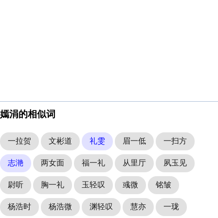
嫣涓的相似词
一拉贺
文彬道
礼雯
眉一低
一扫方
志滟
两女面
福一礼
从里厅
夙玉见
尉听
胸一礼
玉轻叹
彧微
铭皱
杨浩时
杨浩微
渊轻叹
慧亦
一珑