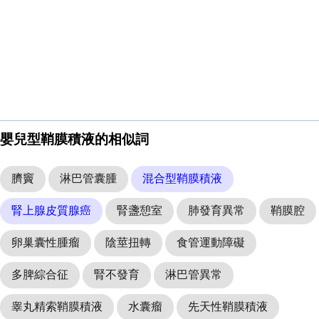
嬰兒型鞘膜積液的相似詞
臍竇
淋巴管囊腫
混合型鞘膜積液
腎上腺皮質腺癌
腎盞憩室
肺發育異常
鞘膜腔
卵巢囊性腫瘤
陰莖扭轉
食管運動障礙
多脾綜合征
腎不發育
淋巴管異常
睾丸精索鞘膜積液
水囊瘤
先天性鞘膜積液