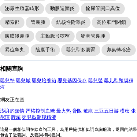
泌尿生殖器畸形
動脈週圍炎
輸尿管開口異位
精索部
管囊腫
結核性附睾炎
高位肛門閉鎖
腹膜後囊腫
主動脈弓狹窄
卵黃管囊腫
異位睾丸
陰囊手術
嬰兒型多囊腎
卵巢轉移癌
相關查詢
嬰兒墊
嬰兒城
嬰兒培養箱
嬰兒基因保存
嬰兒聲
婴儿型鞘膜积
液
網友正在查
澎湃的熱情
严格控制血糖
最火热
脅阪
敏龍
三亚五日游
横密
张
彤演
牌箱
嬰兒型鞘膜積液
這是一個相似詞在線查詢工具，為用戶提供相似詞查詢服務，返回的結果
包含了近義詞、反義詞和同義詞。