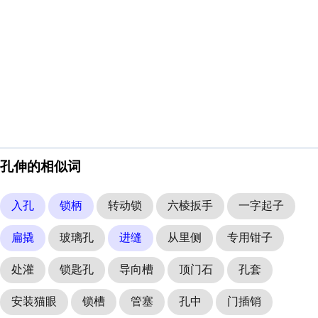
孔伸的相似词
入孔
锁柄
转动锁
六棱扳手
一字起子
扁撬
玻璃孔
进缝
从里侧
专用钳子
处灌
锁匙孔
导向槽
顶门石
孔套
安装猫眼
锁槽
管塞
孔中
门插销