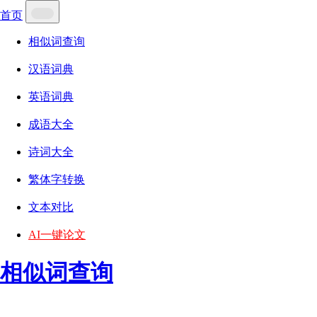
首页
相似词查询
汉语词典
英语词典
成语大全
诗词大全
繁体字转换
文本对比
AI一键论文
相似词查询