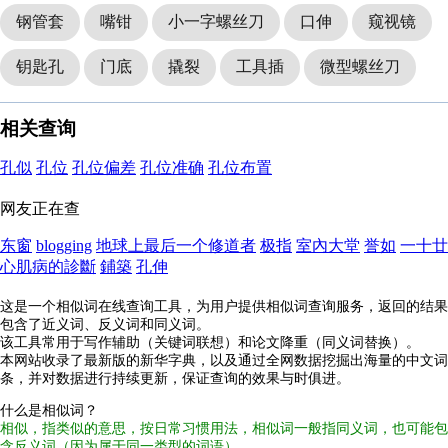
钢管套
嘴钳
小一字螺丝刀
口伸
窥视镜
钥匙孔
门底
撬裂
工具插
微型螺丝刀
相关查询
孔似
孔位
孔位偏差
孔位准确
孔位布置
网友正在查
东窗
blogging
地球上最后一个修道者
极指
室內大堂
誉如
一十廿
心肌病的診斷
鋪築
孔伸
这是一个相似词在线查询工具，为用户提供相似词查询服务，返回的结果
包含了近义词、反义词和同义词。
该工具常用于写作辅助（关键词联想）和论文降重（同义词替换）。
本网站收录了最新版的新华字典，以及通过全网数据挖掘出海量的中文词
条，并对数据进行持续更新，保证查询的效果与时俱进。
什么是相似词？
相似，指类似的意思，按日常习惯用法，相似词一般指同义词，也可能包
含反义词（因为属于同一类型的词语）。